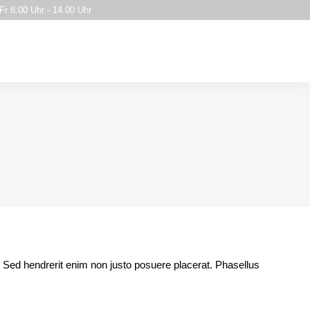
Fr 8.00 Uhr - 14.00 Uhr
EREINBARUNG
KONTAKT
SERVICE
e. Sed hendrerit enim non justo posuere placerat. Phasellus