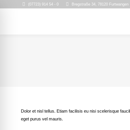
(07723) 914 54 - 0
Bregstraße 34, 78120 Furtwangen
HOME
TÄTIGKEITEN
UNSER TEAM
Dolor et nisl tellus. Etiam facilisis eu nisi scelerisque 
eget purus vel mauris.